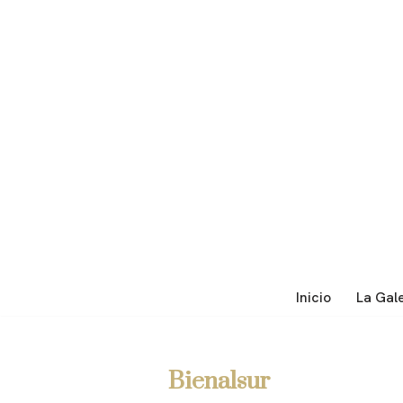
Saltar
al
contenido
Inicio
La Gal
Bienalsur